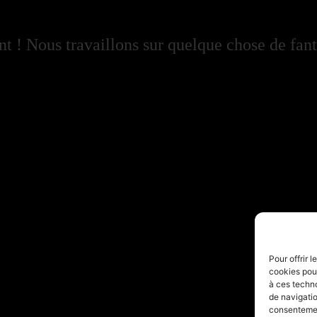
 ! Nous travaillons sur quelque chose de fant
Pour offrir 
cookies pour
à ces techn
de navigatio
consentement