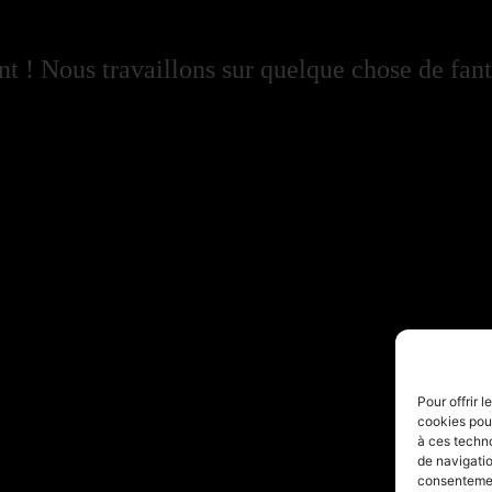
 ! Nous travaillons sur quelque chose de fant
Pour offrir 
cookies pour
à ces techn
de navigatio
consentement