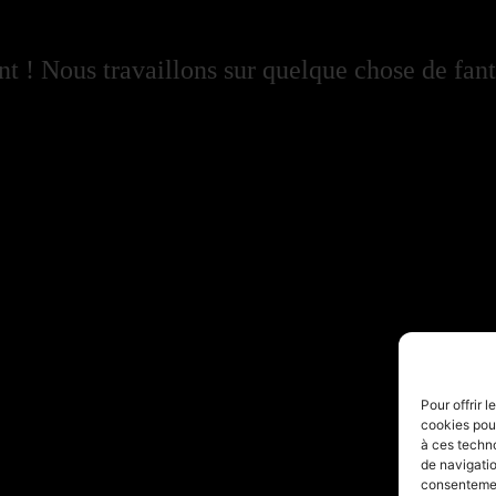
 ! Nous travaillons sur quelque chose de fant
Pour offrir 
cookies pour
à ces techn
de navigatio
consentement