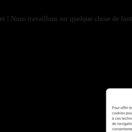
 ! Nous travaillons sur quelque chose de fant
Pour offrir 
cookies pour
à ces techn
de navigatio
consentement